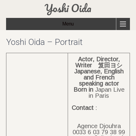
Yoshi Oida
Menu
Yoshi Oida – Portrait
Actor, Director,
Writer 笈田ヨシ
Japanese, English
and French
speaking actor
Born
in
Japan Live
in Paris
Contact
:
Agence Djouhra
0033 6 03 79 38 99