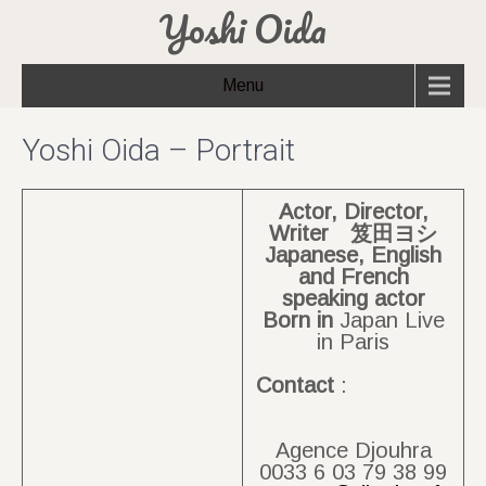
Yoshi Oida
Menu
Yoshi Oida – Portrait
Actor, Director,
Writer 笈田ヨシ
Japanese, English
and French
speaking actor
Born
in
Japan Live
in Paris
Contact
:
Agence Djouhra
0033 6 03 79 38 99