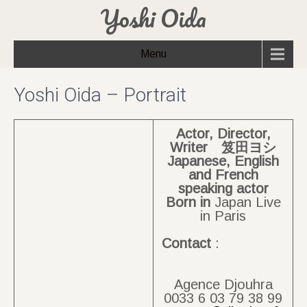
Yoshi Oida
Menu
Yoshi Oida – Portrait
Actor, Director,
Writer 笈田ヨシ
Japanese, English
and French
speaking actor
Born
in
Japan Live
in Paris
Contact
:
Agence Djouhra
0033 6 03 79 38 99