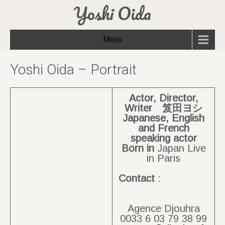
Yoshi Oida
Menu
Yoshi Oida – Portrait
Actor, Director,
Writer 笈田ヨシ
Japanese, English
and French
speaking actor
Born
in
Japan Live
in Paris
Contact
:
Agence Djouhra
0033 6 03 79 38 99