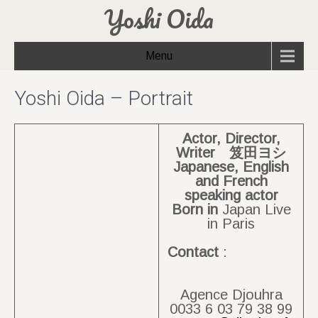
Yoshi Oida
Menu
Yoshi Oida – Portrait
Actor, Director,
Writer 笈田ヨシ
Japanese, English
and French
speaking actor
Born
in
Japan Live
in Paris
Contact
:
Agence Djouhra
0033 6 03 79 38 99