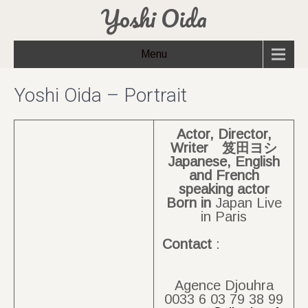
Yoshi Oida
Menu
Yoshi Oida – Portrait
Actor, Director,
Writer 笈田ヨシ
Japanese, English
and French
speaking actor
Born
in
Japan Live
in Paris
Contact
:
Agence Djouhra
0033 6 03 79 38 99