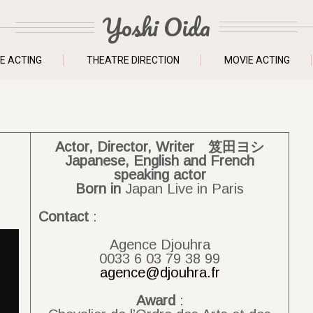
Yoshi Oida
E ACTING
THEATRE DIRECTION
MOVIE ACTING
Actor, Director, Writer 笈田ヨシ
Japanese, English and French
speaking actor
Born
in
Japan Live in Paris
Contact
:
Agence Djouhra
0033 6 03 79 38 99
agence@djouhra.fr
Award
: