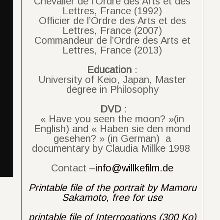
Chevalier de l’Ordre des Arts et des
Lettres, France (1992)
Officier de l’Ordre des Arts et des
Lettres, France (2007)
Commandeur de l’Ordre des Arts et
Lettres, France (2013)
Education
:
University of Keio, Japan, Master
degree in Philosophy
DVD
:
« Have you seen the moon? »(in
English) and « Haben sie den mond
gesehen? » (in German) a
documentary by Claudia Millke 1998
Contact –
info@willkefilm.de
Printable file of the portrait by Mamoru
Sakamoto, free for use
printable file of Interrogations (300 Ko)