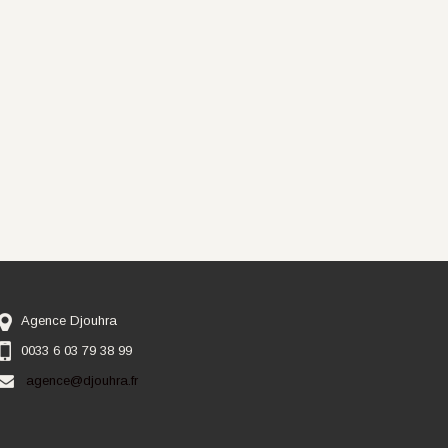
Agence Djouhra
0033 6 03 79 38 99
agence@djouhra.fr