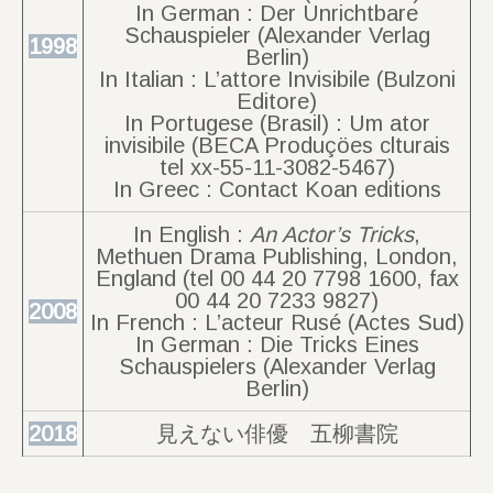
In German : Der Unrichtbare
Schauspieler (Alexander Verlag
1998
Berlin)
In Italian : L’attore Invisibile (Bulzoni
Editore)
In Portugese (Brasil) : Um ator
invisibile (BECA Produçöes clturais
tel xx-55-11-3082-5467)
In Greec : Contact Koan editions
In English :
An Actor’s Tricks
,
Methuen Drama Publishing, London,
England (tel 00 44 20 7798 1600, fax
00 44 20 7233 9827)
2008
In French : L’acteur Rusé (Actes Sud)
In German : Die Tricks Eines
Schauspielers (Alexander Verlag
Berlin)
2018
見えない俳優 五柳書院