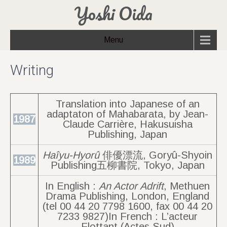
Yoshi Oida
Menu
Writing
Translation into Japanese of an
adaptaton of Mahabarata, by Jean-
1987
Claude Carrière, Hakusuisha
Publishing, Japan
Haîyu-Hyorû
俳優漂流, Goryû-Shyoin
1989
Publishing五柳書院, Tokyo, Japan
In English :
An Actor Adrift
, Methuen
Drama Publishing, London, England
(tel 00 44 20 7798 1600, fax 00 44 20
7233 9827)In French : L’acteur
Flottant (Actes Sud)