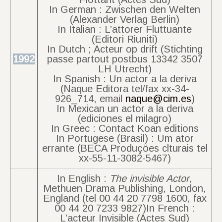
In German : Zwischen den Welten
(Alexander Verlag Berlin)
In Italian : L’attorer Fluttuante
(Editori Riuniti)
In Dutch ; Acteur op drift (Stichting
1992
passe partout postbus 13342 3507
LH Utrecht)
In Spanish : Un actor a la deriva
(Naque Editora tel/fax xx-34-
926_714, email
naque@cim.es
)
In Mexican un actor a la deriva
(ediciones el milagro)
In Greec : Contact Koan editions
In Portugese (Brasil) : Um ator
errante (BECA Produçöes clturais tel
xx-55-11-3082-5467)
In English :
The invisible Actor
,
Methuen Drama Publishing, London,
England (tel 00 44 20 7798 1600, fax
00 44 20 7233 9827)In French :
L’acteur Invisible (Actes Sud)