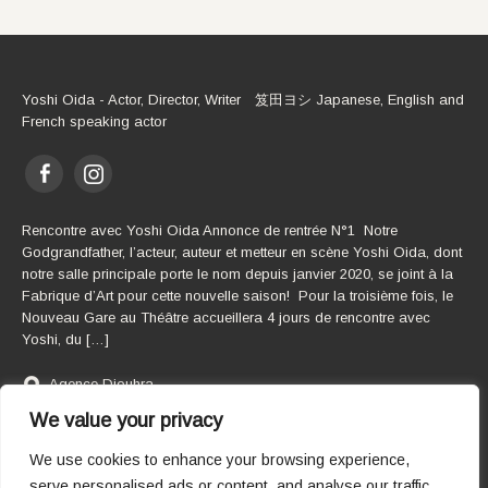
Yoshi Oida - Actor, Director, Writer 笈田ヨシ Japanese, English and
French speaking actor
Rencontre avec Yoshi Oida Annonce de rentrée N°1 Notre
Godgrandfather, l’acteur, auteur et metteur en scène Yoshi Oida, dont
notre salle principale porte le nom depuis janvier 2020, se joint à la
Fabrique d’Art pour cette nouvelle saison! Pour la troisième fois, le
Nouveau Gare au Théâtre accueillera 4 jours de rencontre avec
Yoshi, du […]
Agence Djouhra
0033 6 03 79 38 99
We value your privacy
agence@djouhra.fr
We use cookies to enhance your browsing experience,
serve personalised ads or content, and analyse our traffic.