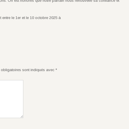
ions. On est honorés que notre parrain nous renouvelle sa confiance et
 entre le 1er et le 10 octobre 2025 à
obligatoires sont indiqués avec
*