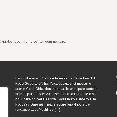
navigateur pour mon prochain commentaire.
Rencontre avec Yoshi Oida Annonce de rentrée N°1
Notre Godgrandfather, l’acteur, auteur et metteur en
scène Yoshi Oida, dont notre salle principale porte le
nom depuis janvier 2020, se joint à la Fabrique d’Art
pour cette nouvelle saison! Pour la troisième fois, le
Nouveau Gare au Théâtre accueillera 4 jours de
rencontre avec Yoshi, du […]