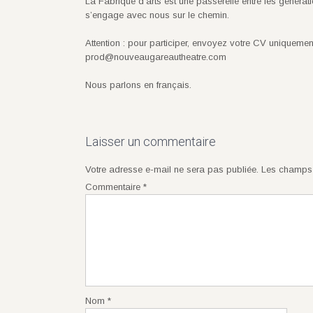
La Fabrique d’arts est une passerelle entre les générat
s’engage avec nous sur le chemin.
Attention : pour participer, envoyez votre CV uniquement
prod@nouveaugareautheatre.com
Nous parlons en français.
Laisser un commentaire
Votre adresse e-mail ne sera pas publiée.
Les champs 
Commentaire
*
Nom
*