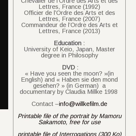
Chevalier de l’Ordre des Arts et des
Lettres, France (1992)
Officier de l’Ordre des Arts et des
Lettres, France (2007)
Commandeur de l’Ordre des Arts et
Lettres, France (2013)
Education
:
University of Keio, Japan, Master
degree in Philosophy
DVD
:
« Have you seen the moon? »(in
English) and « Haben sie den mond
gesehen? » (in German) a
documentary by Claudia Millke 1998
Contact –
info@willkefilm.de
Printable file of the portrait by Mamoru
Sakamoto, free for use
printable file of Interrogations (300 Ko)