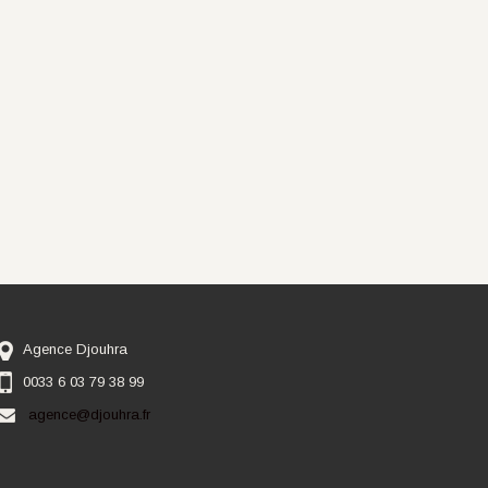
Agence Djouhra
0033 6 03 79 38 99
agence@djouhra.fr