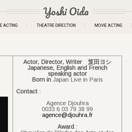
Yoshi Oida
E ACTING
THEATRE DIRECTION
MOVIE ACTING
Actor, Director, Writer 笈田ヨシ
Japanese, English and French
speaking actor
Born
in
Japan Live in Paris
Contact
:
Agence Djouhra
0033 6 03 79 38 99
agence@djouhra.fr
Award
: