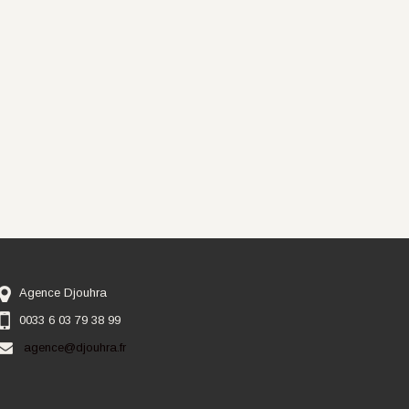
Agence Djouhra
0033 6 03 79 38 99
agence@djouhra.fr