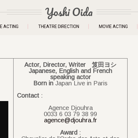
Yoshi Oida
E ACTING
THEATRE DIRECTION
MOVIE ACTING
Actor, Director, Writer 笈田ヨシ
Japanese, English and French
speaking actor
Born
in
Japan Live in Paris
Contact
:
Agence Djouhra
0033 6 03 79 38 99
agence@djouhra.fr
Award
: