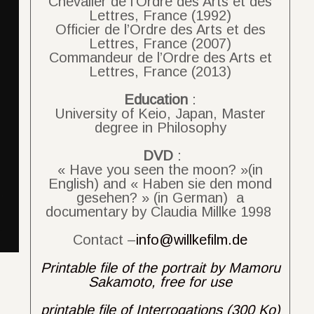
Chevalier de l’Ordre des Arts et des
Lettres, France (1992)
Officier de l’Ordre des Arts et des
Lettres, France (2007)
Commandeur de l’Ordre des Arts et
Lettres, France (2013)
Education
:
University of Keio, Japan, Master
degree in Philosophy
DVD
:
« Have you seen the moon? »(in
English) and « Haben sie den mond
gesehen? » (in German) a
documentary by Claudia Millke 1998
Contact –
info@willkefilm.de
Printable file of the portrait by Mamoru
Sakamoto, free for use
printable file of Interrogations (300 Ko)