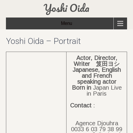
Yoshi Oida
Menu
Yoshi Oida – Portrait
Actor, Director,
Writer 笈田ヨシ
Japanese, English
and French
speaking actor
Born
in
Japan Live
in Paris
Contact
:
Agence Djouhra
0033 6 03 79 38 99