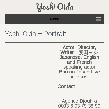
Yoshi Oida
Menu
Yoshi Oida – Portrait
Actor, Director,
Writer 笈田ヨシ
Japanese, English
and French
speaking actor
Born
in
Japan Live
in Paris
Contact
:
Agence Djouhra
0033 6 03 79 38 99